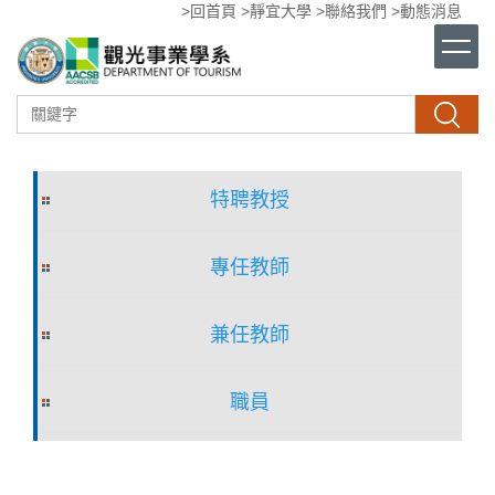
>回首頁
>靜宜大學
>聯絡我們
>動態消息
跳
到
主
要
內
搜尋
容
區
特聘教授
專任教師
兼任教師
職員