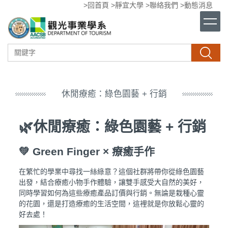
>回首頁
>靜宜大學
>聯絡我們
>動態消息
跳
到
主
要
內
搜尋
容
區
休閒療癒：綠色園藝 + 行銷
🌿休閒療癒：綠色園藝 + 行銷
💚 Green Finger × 療癒手作
在繁忙的學業中尋找一絲綠意？這個社群將帶你從綠色園藝
出發，結合療癒小物手作體驗，讓雙手感受大自然的美好，
同時學習如何為這些療癒產品訂價與行銷。無論是栽種心靈
的花園，還是打造療癒的生活空間，這裡就是你放鬆心靈的
好去處！