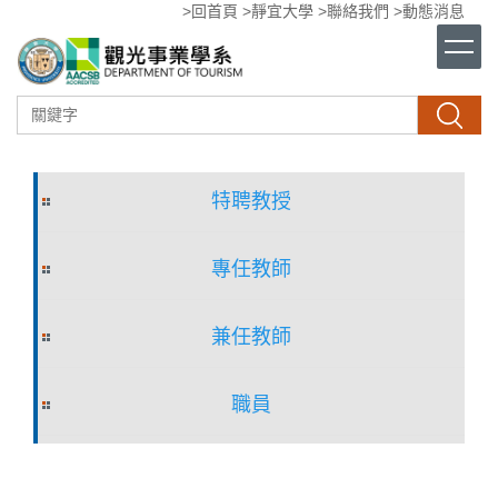
>回首頁
>靜宜大學
>聯絡我們
>動態消息
跳
到
主
要
內
搜尋
容
區
特聘教授
專任教師
兼任教師
職員