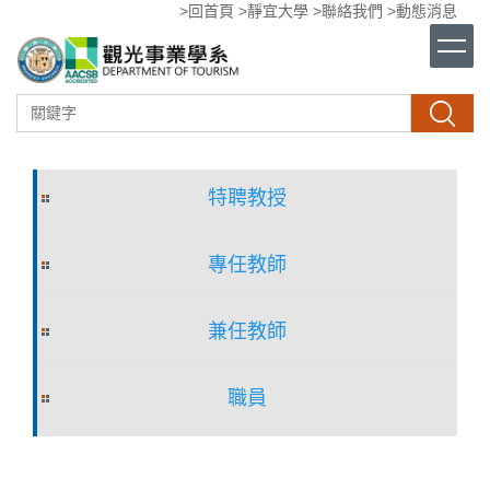
>回首頁
>靜宜大學
>聯絡我們
>動態消息
跳
到
主
要
內
搜尋
容
區
特聘教授
專任教師
兼任教師
職員