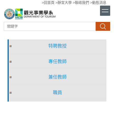
>回首頁
>靜宜大學
>聯絡我們
>動態消息
跳
到
主
要
內
搜尋
容
區
特聘教授
專任教師
兼任教師
職員