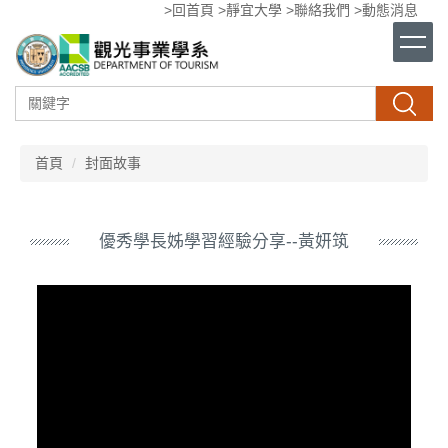
>回首頁
>靜宜大學
>聯絡我們
>動態消息
跳
到
主
要
內
搜尋
容
區
首頁
封面故事
優秀學長姊學習經驗分享--黃妍筑