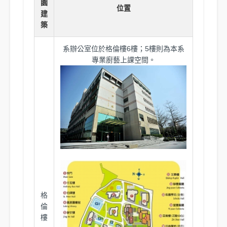
園
位置
建
築
系辦公室位於格倫樓6樓；5樓則為本系
專業廚藝上課空間。
格
倫
樓